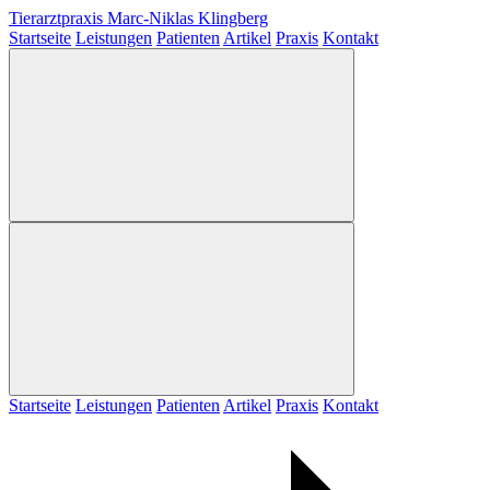
Tierarztpraxis
Marc-Niklas Klingberg
Startseite
Leistungen
Patienten
Artikel
Praxis
Kontakt
Startseite
Leistungen
Patienten
Artikel
Praxis
Kontakt